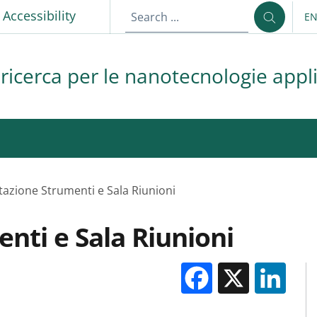
p
Accessibility
E
LA
 ricerca per le nanotecnologie appli
azione Strumenti e Sala Riunioni
nti e Sala Riunioni
Facebook
X
Li
M