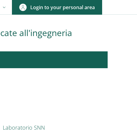
Login to your personal area
N
NGUAGE SWITCHER: CURRENT LANGUAGE
cate all'ingegneria
nkedIn
AIN NAVIGATION
Laboratorio SNN