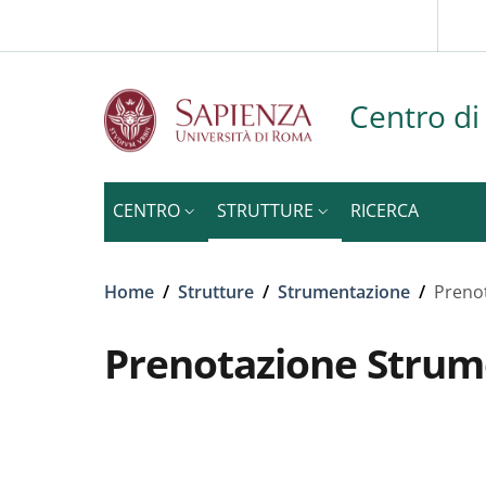
Slim to
Skip to main content
Skip to footer content
Centro di
CENTRO
STRUTTURE
RICERCA
Breadcrumb
Home
/
Strutture
/
Strumentazione
/
Prenot
Prenotazione Strume