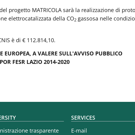
 del progetto MATRICOLA sarà la realizzazione di protot
zione elettrocatalizzata della CO
gassosa nelle condizio
2
NIS è di € 112.814,10.
 EUROPEA, A VALERE SULL'AVVISO PUBBLICO
 POR FESR LAZIO 2014-2020
oter menu
ERSITY
SERVICES
istrazione trasparente
E-mail