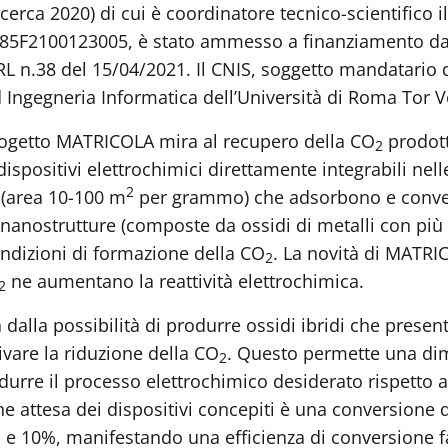
erca 2020) di cui è coordinatore tecnico-scientifico 
85F2100123005, è stato ammesso a finanziamento dal
 n.38 del 15/04/2021. Il CNIS, soggetto mandatario d
d Ingegneria Informatica dell’Università di Roma Tor V
 progetto MATRICOLA mira al recupero della CO
prodott
2
spositivi elettrochimici direttamente integrabili nelle
2
i (area 10-100 m
per grammo) che adsorbono e conv
nanostrutture (composte da ossidi di metalli con più d
ndizioni di formazione della CO
. La novità di MATRI
2
ne aumentano la reattività elettrochimica.
2
 dalla possibilità di produrre ossidi ibridi che pres
ivare la riduzione della CO
. Questo permette una dim
2
urre il processo elettrochimico desiderato rispetto a 
one attesa dei dispositivi concepiti è una conversione 
 e 10%, manifestando una efficienza di conversione 