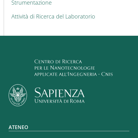
Strumentazione
Attività di Ricerca del Laboratorio
Footer menu
ATENEO