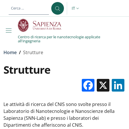
Salta al contenuto principale
Skip to footer content
IT
SELETTORE LINGUA: CURREN
Centro di ricerca per le nanotecnologie applicate
all'ingegneria
Briciole di pane
Home
/
Strutture
Strutture
Facebo
X
Le attività di ricerca del CNIS sono svolte presso il
Laboratorio di Nanotecnologie e Nanoscienze della
Sapienza (SNN-Lab) e presso i laboratori dei
Dipartimenti che afferiscono al CNIS.